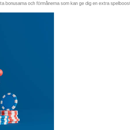
bästa bonusarna och förmånerna som kan ge dig en extra spelboos