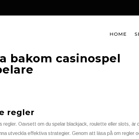
HOME
S
na bakom casinospel
pelare
e regler
 regler. Oavsett om du spelar blackjack, roulette eller slots, är 
unna utveckla effektiva strategier. Genom att läsa på om regler o