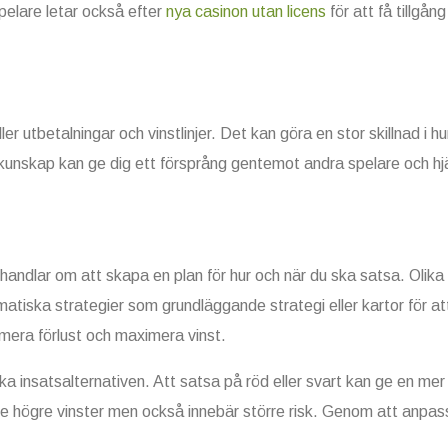
pelare letar också efter
nya casinon utan licens
för att få tillgång t
ler utbetalningar och vinstlinjer. Det kan göra en stor skillnad i h
a kunskap kan ge dig ett försprång gentemot andra spelare och hjä
handlar om att skapa en plan för hur och när du ska satsa. Olika
ematiska strategier som grundläggande strategi eller kartor för at
imera förlust och maximera vinst.
a insatsalternativen. Att satsa på röd eller svart kan ge en mer
e högre vinster men också innebär större risk. Genom att anpas