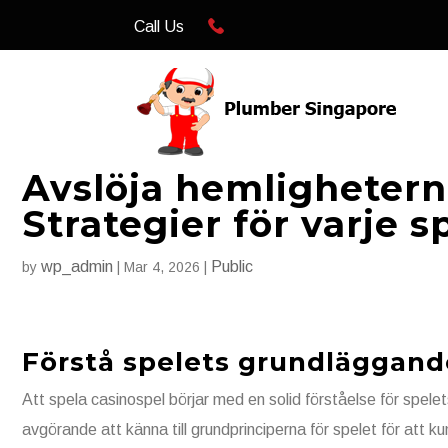
Call Us
Avslöja hemligheter
Strategier för varje s
wp_admin
Public
by
|
Mar 4, 2026
|
Förstå spelets grundläggand
Att spela casinospel börjar med en solid förståelse för spelets
avgörande att känna till grundprinciperna för spelet för att k