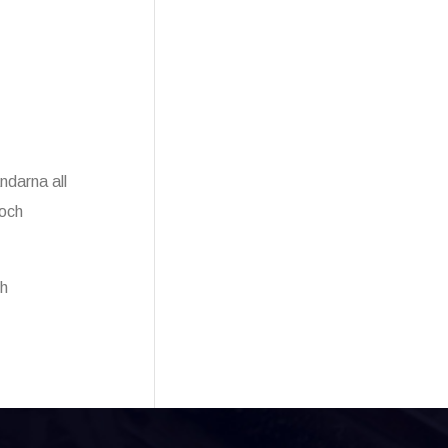
ndarna all
 och
ch